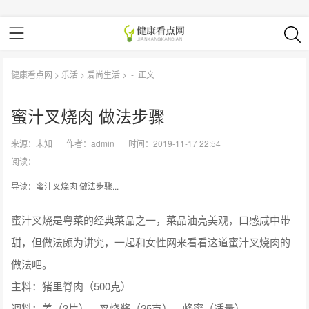
健康看点网
>
乐活
>
爱尚生活
> -
正文
蜜汁叉烧肉 做法步骤
来源：
未知
作者：
admin
时间：2019-11-17 22:54
阅读：
导读：蜜汁叉烧肉 做法步骤...
蜜汁叉烧是粤菜的经典菜品之一，菜品油亮美观，口感咸中带
甜，但做法颇为讲究，一起和女性网来看看这道蜜汁叉烧肉的
做法吧。
主料：猪里脊肉（500克）
调料：姜（3片）、叉烧酱（25克）、蜂蜜（适量）