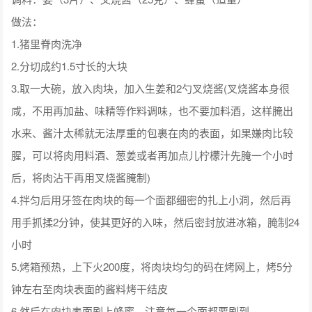
做法：
1.猪里脊肉洗净
2.分切成约1.5寸长的大块
3.取一大碗，放入肉块，加入生姜和2勺叉烧酱(叉烧酱本身很
咸，不用再加盐、味精等作料调味，也不要加料酒，这样腌出
水来、酱汁太稀就无法厚重的包裹在肉的表面，如果嫌肉比较
腥，可以将肉用料酒、葱姜或者再加点儿柠檬汁先腌一个小时
后，将肉沾干再用叉烧酱腌制)
4.拌匀后用牙签在肉块的每一个面都细密的扎上小洞，然后再
用手抓揉2分钟，使其更好的入味，然后密封放进冰箱，腌制24
小时
5.烤箱预热，上下火200度，将肉块均匀的码在烤网上，烤5分
钟左右至肉块表面的酱料烤干结皮
6.然后在肉块表面刷上蜂蜜，注意每一个面都要刷到