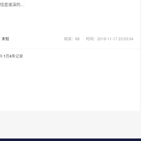
恬是谁演的…
：
未知
阅读：88
时间：2019-11-17 23:03:04
共
1
页
4
条记录