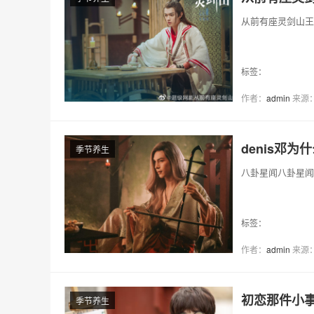
从前有座灵剑山王
标签：
作者：
admin
来源
denis邓为
季节养生
八卦星闻八卦星闻
标签：
作者：
admin
来源
初恋那件小
季节养生