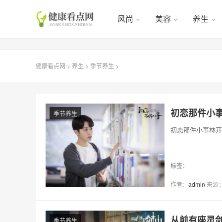
风尚
美容
养生
健康看点网
>
养生
>
季节养生
>
初恋那件小
季节养生
初恋那件小事林开
标签：
作者：
admin
来源
从前有座灵
季节养生