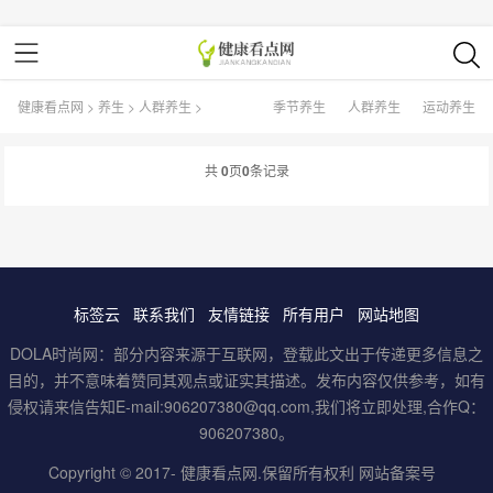
健康看点网
>
养生
>
人群养生
>
季节养生
人群养生
运动养生
共
0
页
0
条记录
标签云
联系我们
友情链接
所有用户
网站地图
DOLA时尚网：部分内容来源于互联网，登载此文出于传递更多信息之
目的，并不意味着赞同其观点或证实其描述。发布内容仅供参考，如有
侵权请来信告知E-mail:906207380@qq.com,我们将立即处理,合作Q：
906207380。
Copyright © 2017-
健康看点网
.保留所有权利
网站备案号