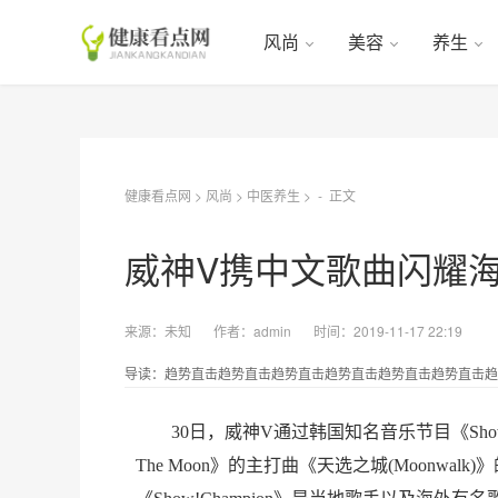
风尚
美容
养生
健康看点网
>
风尚
>
中医养生
> -
正文
威神V携中文歌曲闪耀海
来源：
未知
作者：
admin
时间：2019-11-17 22:19
导读：趋势直击趋势直击趋势直击趋势直击趋势直击趋势直击趋势
30日，威神V通过韩国知名音乐节目《Show!
The Moon》的主打曲《天选之城(Moonwa