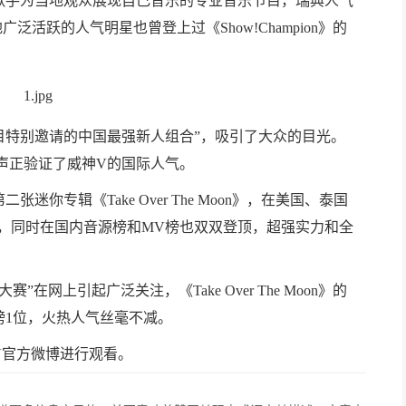
外有名歌手为当地观众展现自己音乐的专业音乐节目，瑞典人气
各地广泛活跃的人气明星也曾登上过《Show!Champion》的
目特别邀请的中国最强新人组合”，吸引了大众的目光。
声正验证了威神V的国际人气。
迷你专辑《Take Over The Moon》，在美国、泰国
单1位，同时在国内音源榜和MV榜也双双登顶，超强实力和全
”在网上引起广泛关注，《Take Over The Moon》的
榜1位，火热人气丝毫不减。
V官方微博进行观看。