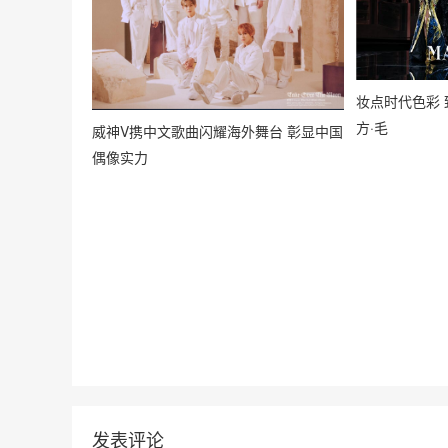
妆点时代色彩 
方·毛
威神V携中文歌曲闪耀海外舞台 彰显中国
偶像实力
发表评论