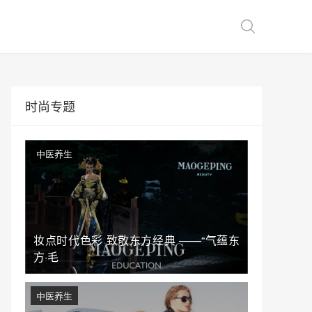
时尚专题
中医养生
妆点时代色彩 致敬东方经典 ——“气蕴东
方·毛
中医养生