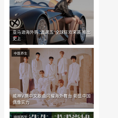
亚马逊海外购 “真黑五”全球狂欢来袭 推出
史上
中医养生
威神V携中文歌曲闪耀海外舞台 彰显中国
偶像实力
中医养生