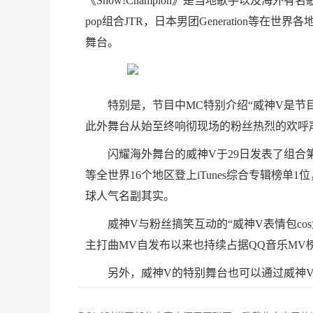
《Show!Champion》是当地歌手以及海
pop组合JTR，日本男团Generation等在世界
舞台。
特别是，节目中MC特别介绍“威神V是节
此外舞台从始至终响彻现场的粉丝热烈的欢呼
闪耀海外舞台的威神V于29日发表了组合第二张
等全世界16个地区登上iTunes综合专辑榜
球人气名副其实。
威神V与粉丝搞笑互动的“威神V表情包cos大赛
主打曲MV自发布以来也持续占据QQ音乐MV
另外，威神V的特别舞台也可以通过威神