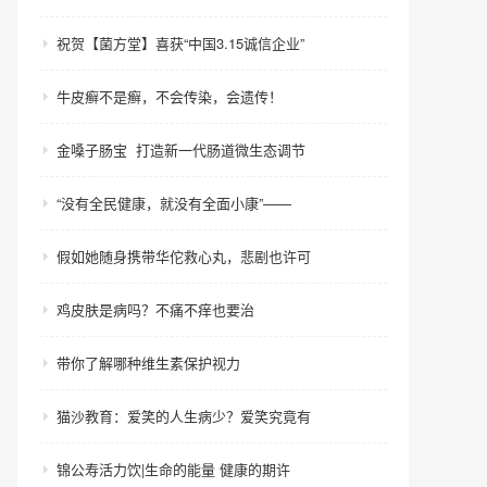
祝贺【菌方堂】喜获“中国3.15诚信企业”
牛皮癣不是癣，不会传染，会遗传！
金嗓子肠宝 打造新一代肠道微生态调节
“没有全民健康，就没有全面小康”——
假如她随身携带华佗救心丸，悲剧也许可
鸡皮肤是病吗？不痛不痒也要治
带你了解哪种维生素保护视力
猫沙教育：爱笑的人生病少？爱笑究竟有
锦公寿活力饮|生命的能量 健康的期许