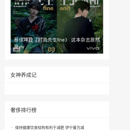
蔡徐坤登《时尚先生fine》 这本杂志居然
是viv
女神养成记
奢侈排行榜
保持健康饮食结构有利于减肥 伊宁曼为减